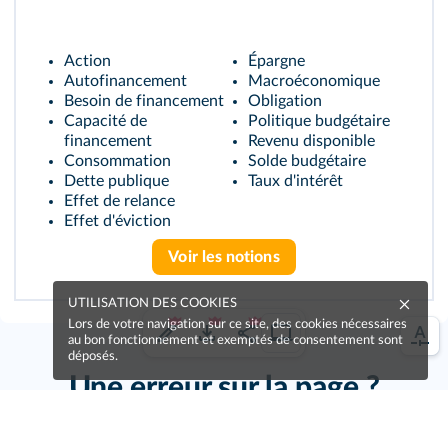
Action
Épargne
Autofinancement
Macroéconomique
Besoin de financement
Obligation
Capacité de
Politique budgétaire
financement
Revenu disponible
Consommation
Solde budgétaire
Dette publique
Taux d'intérêt
Effet de relance
Effet d'éviction
Voir les notions
UTILISATION DES COOKIES
Lors de votre navigation sur ce site, des cookies nécessaires
au bon fonctionnement et exemptés de consentement sont
déposés.
Une erreur sur la page ?
Une idée à proposer ?