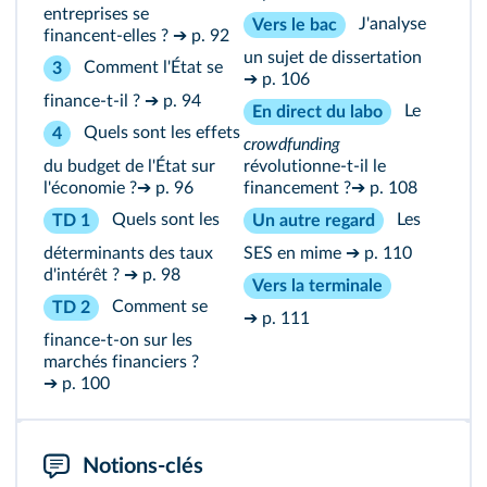
entreprises se
J'analyse
Vers le bac
financent‑elles ?
➔ p. 92
un sujet de dissertation
Comment l'État se
3
➔ p. 106
finance‑t‑il ?
➔ p. 94
Le
En direct du labo
Quels sont les effets
4
crowdfunding
du budget de l'État sur
révolutionne‑t‑il le
l'économie ?
➔ p. 96
financement ?
➔ p. 108
Quels sont les
Les
TD 1
Un autre regard
déterminants des taux
SES en mime
➔ p. 110
d'intérêt ?
➔ p. 98
Vers la terminale
Comment se
TD 2
➔ p. 111
finance‑t‑on sur les
marchés financiers ?
➔ p. 100
Notions-clés