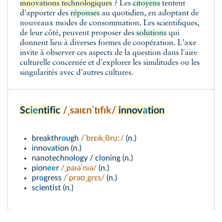
innovations technologiques
? Les
citoyens
tentent
d'apporter des
réponses
au quotidien, en adoptant de
nouveaux modes de consommation. Les scientifiques,
de leur côté, peuvent proposer des
solutions
qui
donnent lieu à diverses formes de coopération. L'axe
invite à observer ces aspects de la question dans l'aire
culturelle concernée et d'explorer les similitudes ou les
singularités avec d'autres cultures.
Sc
ie
ntific
/ˌsaɪɛnˈtɪfɪk/
innov
a
tion
breakthr
ou
gh
/ˈbrɛɪkˌθruː/
(n.)
innov
a
tion (n.)
nanotechn
o
logy / cl
o
ning (n.)
pion
ee
r
/ˌpaɪəˈnɪə/
(n.)
pr
o
gress
/ˈprəʊˌgrɛs/
(n.)
sc
i
entist (n.)