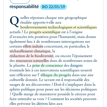
responsabilité
BO 22/01/19
Quelles réponses chaque aire géographique
étudiée apporte-t-elle aux
bouleversements technologiques et scientifiques
actuels ? Le
progrès scientifique
est à l'origine
d'avancées très positives pour l'humanité, mais donne
également lieu à de nombreuses interrogations sur
certains
effets induits
concernant, en particulier, le
réchauffement climatique
, la
réduction de la biodiversité
, ou encore l'épuisement
des
ressources naturelles
dans de nombreuses zones de
la planète. La
prise de conscience
des
dangers
éventuels liés à ces innovations scientifiques nourrit
une réflexion sur l'
éthique du progrès
dans une aire
culturelle donnée. Le savant est-il responsable des
usages de ses découvertes ? Doit-il s'impliquer dans la
sphère publique pour peser sur les décisions politiques
? Quelle marge de manœuvre possède le citoyen pour
faire entendre sa voix ? Comment les sociétés peuvent-
elles prévenir les
dérives
liées aux