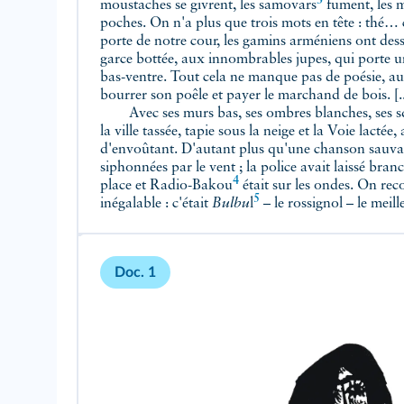
3
moustaches se givrent, les
samovars
fument, les m
poches. On n'a plus que trois mots en tête : thé
porte de notre cour, les gamins arméniens ont dess
garce bottée, aux innombrables jupes, qui porte un 
bas-ventre. Tout cela ne manque pas de poésie, a
bourrer son poêle et payer le marchand de bois. [..
Avec ses murs bas, ses ombres blanches, ses squ
la ville tassée, tapie sous la neige et la Voie lactée
d'envoûtant. D'autant plus qu'une chanson sauvag
siphonnées par le vent ; la police avait laissé bran
4
place et
Radio-Bakou
était sur les ondes. On reco
5
inégalable : c'était
Bulbu
l
– le rossignol – le meil
Doc. 1