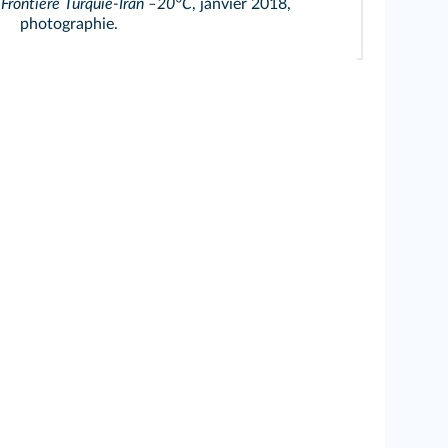
,
Frontière Turquie-Iran ‒20°C
, janvier 2018,
photographie.