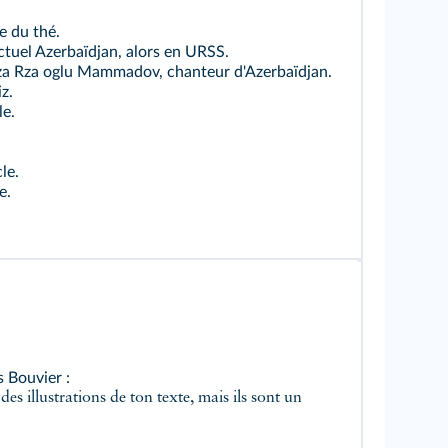
re du thé.
actuel Azerbaïdjan, alors en URSS.
 Rza oglu Mammadov, chanteur d'Azerbaïdjan.
iz.
le.
cle.
le.
s Bouvier :