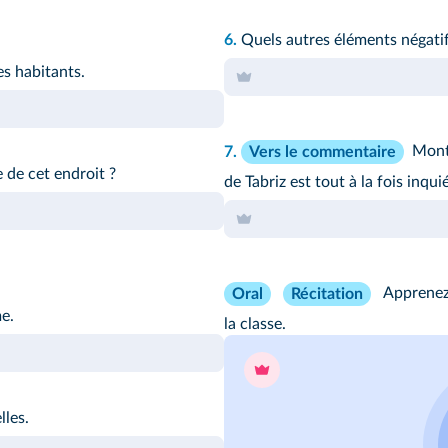
6.
Quels autres éléments négatif
ses habitants.
7.
Montr
Vers le commentaire
e de cet endroit ?
de Tabriz est tout à la fois inqui
Apprenez 
Oral
Récitation
e.
la classe.
lles.