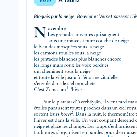
À Tabriz
Texte
Bloqués par la neige, Bouvier et Vernet passent l'hiv
Novembre
Les grenades ouvertes qui saignent
sous une mince et pure couche de neige
le bleu des mosquées sous la neige
les camions rouillés sous la neige
les pintades blanches plus blanches encore
les longs murs roux les voix perdues
qui cheminent sous la neige
et toute la ville jusqu'à l'énorme citadelle
s'envole dans le ciel moucheté
1
C'est
Zemestan
l'hiver
Sur le plateau d'Azerbâyjân,
il vient tard mais
étoiles paraissent toutes proches dans un ciel royal
2
sortent leurs
korsi
. Dans la nuit, le thermomètre 
l'hiver est dans la ville. Un vent coupant descend 
neige et glace les champs. Les loups s'enhardissent 
faubourgs s'organisent en bandes pour détrousser 