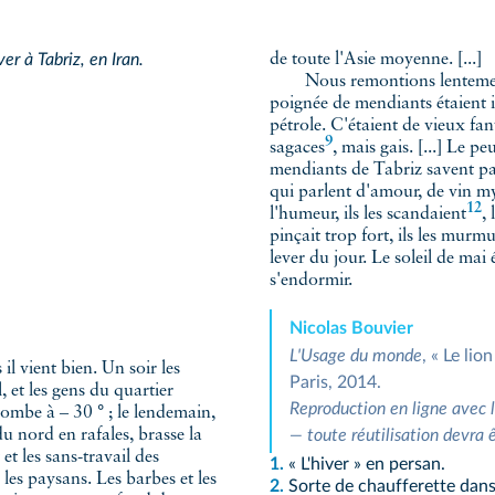
er à Tabriz, en Iran.
de toute l'Asie moyenne. [...]
Nous remontions lentem
poignée de mendiants étaient 
pétrole. C'étaient de vieux fa
9
sagaces
, mais gais. [...] Le p
mendiants de Tabriz savent pa
qui parlent d'amour, de vin my
12
l'humeur, ils les
scandaient
,
pinçait trop fort, ils les murmu
lever du jour. Le soleil de mai é
s'endormir.
Nicolas Bouvier
L'Usage du monde
, « Le lio
 il vient bien. Un soir les
Paris, 2014.
, et les gens du quartier
Reproduction en ligne avec 
tombe à ‒ 30 ° ; le lendemain,
du nord en rafales, brasse la
— toute réutilisation devra 
et les sans-travail des
1.
« L'hiver » en persan.
les paysans. Les barbes et les
2.
Sorte de chaufferette dans l