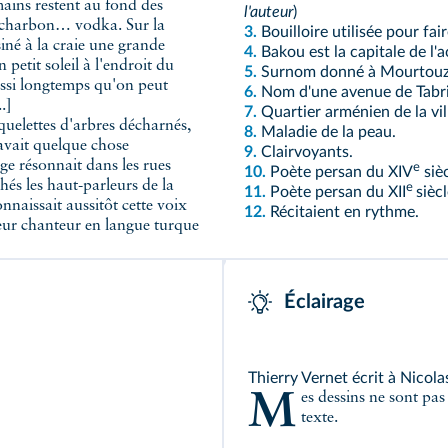
ains restent au fond des
l'auteur
)
… charbon… vodka. Sur la
3.
Bouilloire utilisée pour fai
iné à la craie une grande
4.
Bakou est la capitale de l'
petit soleil à l'endroit du
5.
Surnom donné à Mourtouza
ussi longtemps qu'on peut
6.
Nom d'une avenue de Tabr
.]
7.
Quartier arménien de la vil
elettes d'arbres décharnés,
8.
Maladie de la peau.
, avait quelque chose
9.
Clairvoyants.
e résonnait dans les rues
e
10.
Poète persan du XIV
siè
chés les haut-parleurs de la
e
11.
Poète persan du XII
sièc
nnaissait aussitôt cette voix
12.
Récitaient en rythme.
leur chanteur en langue turque
Éclairage
Thierry Vernet écrit à Nicola
Mes dessins ne sont pas des illustrations de ton texte, mais ils sont un
texte.