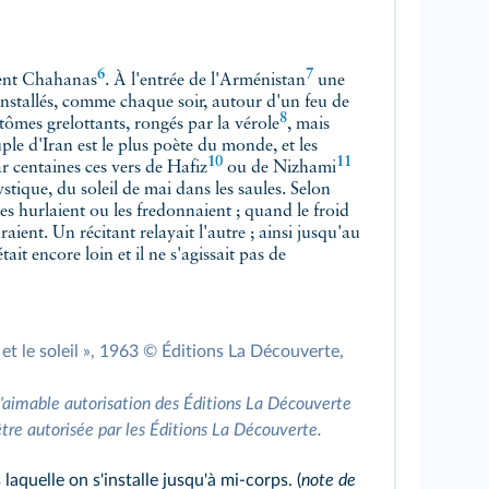
6
7
ent
Chahanas
. À l'entrée de
l'Arménistan
une
installés, comme chaque soir, autour d'un feu de
8
ntômes grelottants, rongés par la
vérole
, mais
euple d'Iran est le plus poète du monde, et les
10
11
r centaines ces vers de
Hafiz
ou de
Nizhami
stique, du soleil de mai dans les saules. Selon
 les hurlaient ou les fredonnaient ; quand le froid
raient. Un récitant relayait l'autre ; ainsi jusqu'au
tait encore loin et il ne s'agissait pas de
n et le soleil », 1963 © Éditions La Découverte,
l'aimable autorisation des Éditions La Découverte
être autorisée par les Éditions La Découverte.
aquelle on s'installe jusqu'à mi-corps. (
note de