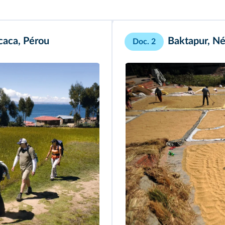
icaca, Pérou
Baktapur, Né
Doc. 2