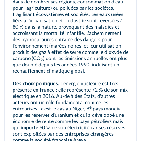
dans de nombreuses régions, consommation d'eau
pour l'agriculture) ou polluées par les sociétés,
fragilisant écosystèmes et sociétés. Les eaux usées
liées à l'urbanisation et l'industrie sont reversées à
80 % dans la nature, provoquant des maladies et
accroissant la mortalité infantile. L'acheminement
des hydrocarbures entraîne des dangers pour
l'environnement (marées noires) et leur utilisation
produit des
gaz à effet de serre
comme le dioxyde de
carbone (CO
) dont les émissions annuelles ont plus
2
que doublé depuis les années 1990, induisant un
réchauffement climatique global.
Des choix politiques.
L'énergie nucléaire est très
présente en France ; elle représente 72 % de son
mix
électrique
en 2016. Au-delà des États, d'autres
acteurs ont un rôle fondamental comme les
e
entreprises : c'est le cas au Niger, 8
pays mondial
pour les réserves d'uranium et qui a développé une
économie de rente comme les pays pétroliers mais
qui importe 60 % de son électricité car ses réserves
sont exploitées par des entreprises étrangères
comme la société française Areva.