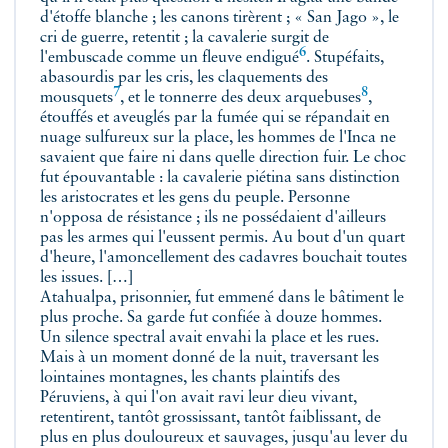
d'étoffe blanche ; les canons tirèrent ; « San Jago », le
cri de guerre, retentit ; la cavalerie surgit de
6
l'embuscade comme un fleuve
endigué
. Stupéfaits,
abasourdis par les cris, les claquements des
7
8
mousquets
, et le tonnerre des deux
arquebuses
,
étouffés et aveuglés par la fumée qui se répandait en
nuage sulfureux sur la place, les hommes de l'Inca ne
savaient que faire ni dans quelle direction fuir. Le choc
fut épouvantable : la cavalerie piétina sans distinction
les aristocrates et les gens du peuple. Personne
n'opposa de résistance ; ils ne possédaient d'ailleurs
pas les armes qui l'eussent permis. Au bout d'un quart
d'heure, l'amoncellement des cadavres bouchait toutes
les issues. […]
Atahualpa, prisonnier, fut emmené dans le bâtiment le
plus proche. Sa garde fut confiée à douze hommes.
Un silence spectral avait envahi la place et les rues.
Mais à un moment donné de la nuit, traversant les
lointaines montagnes, les chants plaintifs des
Péruviens, à qui l'on avait ravi leur dieu vivant,
retentirent, tantôt grossissant, tantôt faiblissant, de
plus en plus douloureux et sauvages, jusqu'au lever du