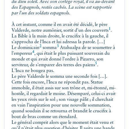
du dieu soleil. Avec son cortège royal, il va au-devant
des Espagnols, restés cachés. La scène est rapportée
par l'un des soldats espagnols.
À cet instant, comme il en avait été décidé, le père
1
Valderde, notre aumônier, sortit
d'un des couverts
.
La Bible à la main droite, le crucifix à la gauche, il
s'approcha de l'Inca et lui adressa la parole. […]
2
3
Le
dominicain
somma
Atahualpa de se soumettre à
4
l'empereur
, qui était le plus puissant souverain du
monde et qui avait donné l'ordre à Pizarro, son
5
serviteur, de s'emparer des terres des
païens
.
L'Inca ne bougea pas.
Le père Valderde le somma une seconde fois […].
Cette fois encore, l'Inca ne répondit pas. Statue
immobile, il était assis sur son trône et, mi-étonné, mi-
hostile, il regardait le moine. Désemparé, celui-ci avait
les yeux rivés sur le sol ; son visage pâlit ; il cherchait
en vain l'inspiration pour une nouvelle sommation,
quand soudain il se retourna et brandit le crucifix à
bout de bras comme un étendard.
Le général comprit alors que le moment était venu et
qu'il n'était plus question d'hésiter. Il agita une bande