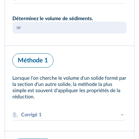
Bien quʼun schéma de la situation soit déjà
proposé, nʼhésitez pas à le redessiner au
Déterminez le volume de sédiments.
brouillon pour vous lʼapproprier, vérifi er que
vous lʼavez bien compris et que toutes les
données du problème y sont consignées.
Méthode 1
Lorsque lʼon cherche le volume d'un solide formé par
la section d'un autre solide, la méthode la plus
simple est souvent d'appliquer les propriétés de la
réduction.
Corrigé 1
La couche de sédiments est une réduction
du cône formé par le cratère du volcan. Il