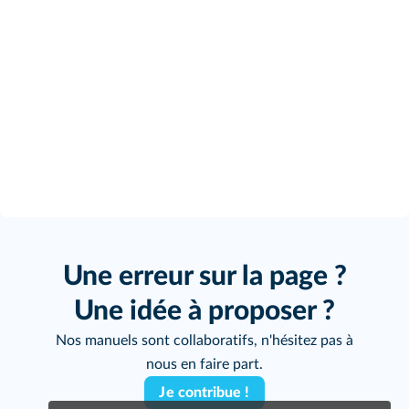
:
63
135
135
×
35
=
=
=
75
r
donc
.
35
63
r
Nous avons maintenant toutes les mesures
nécessaires pour calculer l'aire du petit
cône :
2
×
π
r
h
π
2
=
×
7
5
×
35
≈
206
062
3
3
3
Il y a donc un volume de
206 062 m
de sédiments au fond du cratère.
Une erreur sur la page ?
Une idée à proposer ?
Nos manuels sont collaboratifs, n'hésitez pas à
nous en faire part.
Je contribue !