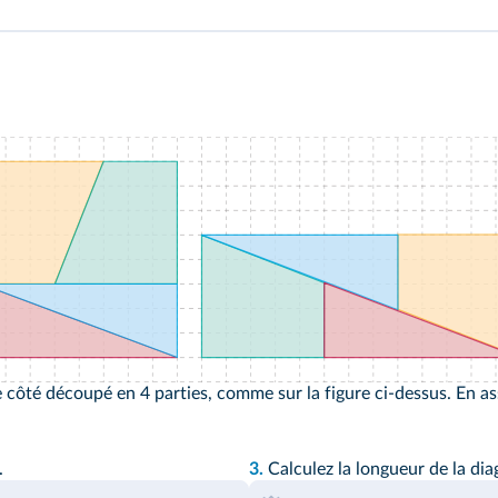
e côté découpé en 4 parties, comme sur la figure ci-dessus. En a
.
3.
Calculez la longueur de la dia