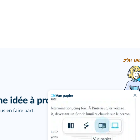
j'ai un
Vue papier
ne idée à proposer ?
us en faire part.