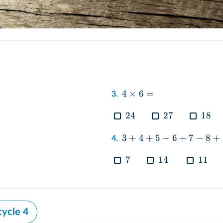
utterstock
4
×
6
=
3.
24
27
18
3
+
4
+
5
−
6
+
7
−
8
+
4.
7
14
11
cycle 4