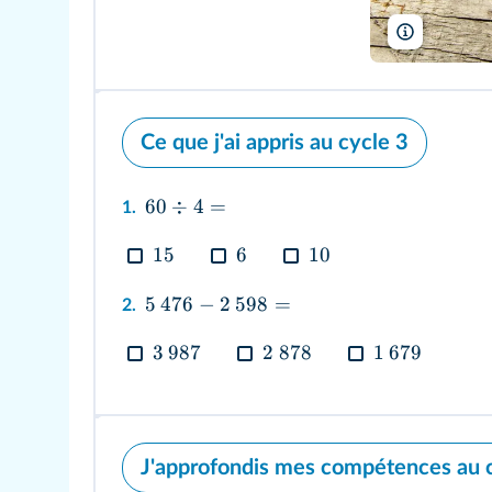
Iploydoy/Sh
Ce que j'ai appris au cycle 3
60
÷
4
=
1.
15
6
10
5
476
−
2
598
=
2.
3
987
2
878
1
679
J'approfondis mes compétences au 