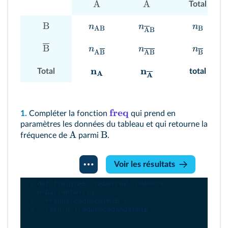
A
A
Total
B
n
n
n
AB
B
A
B
B
n
n
n
A
B
AB
B
n
n
Total
total
A
A
freq
1.
Compléter la fonction
qui prend en
paramètres les données du tableau et qui retourne la
A
B
fréquence de
parmi
.
Console
Voir les résultats
Python
1
def
freq
(
nAB
, 
nAbarreB
, 
nAbarre
, 
nAbarreBbarre
):
2
frequencedeAparmiB
=
...
3
return
frequencedeAparmiB