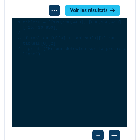
Console
Voir les résultats
Python
1
tableau
=
 [[
120
,
280
,
400
], [
300
,
150
,
450
],
[
420
,
430
,
850
]]
2
3
if
tableau
 [
0
][
0
] 
+
tableau
[
0
][
1
] 
!=
tableau
[
0
][
2
]:
4
print
 (
"Erreur détectée sur la première 
ligne"
)