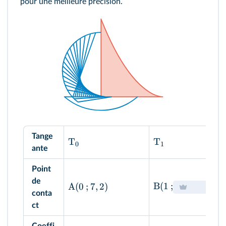
pour une meilleure précision.
Tange
T
T
0
1
ante
Point
de
B
(
1
;
)
A
(
0
;
7
,
2
)
conta
ct