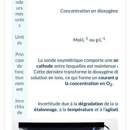
nde
urs
Concentration en dioxygène
mes
urée
s
Unit
-1
-1
Mol·L
ou g·L
és
Prin
cipe
La sonde oxymétrique comporte une
anode
e
de
cathode
entre lesquelles est maintenue une te
fonc
Cette dernière transforme le dioxygène dissous
tion
solution en ions, ce qui forme un
courant propor
nem
la concentration en O
.
2
ent
Ince
Incertitude due à la
dégradation
de la sonde, 
rtitu
étalonnage
, à la
température
et à l'
agitation du
de