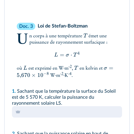
Loi de Stefan-Boltzman
Doc. 3
U
T
n corps à une température
émet une
puissance de rayonnement surfacique :
4
=
⋅
L
σ
T
=
‑2
L
T
σ
où
est exprimé en W·m
,
en kelvin et
−
8
5
,
670
×
1
0
‑2
‑4
W·m
·K
.
1.
Sachant que la température la surface du Soleil
est de 5 570 K, calculer la puissance du
rayonnement solaire LS.
2.
Sachant que la puissance solaire en haut de