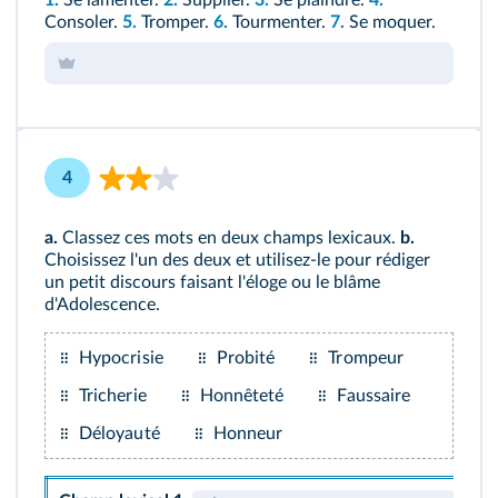
1.
Se lamenter.
2.
Supplier.
3.
Se plaindre.
4.
Consoler.
5.
Tromper.
6.
Tourmenter.
7.
Se moquer.
4
a.
Classez ces mots en deux champs lexicaux.
b.
Choisissez l'un des deux et utilisez-le pour rédiger
un petit discours faisant l'éloge ou le blâme
d'Adolescence.
Hypocrisie
Probité
Trompeur
Tricherie
Honnêteté
Faussaire
Déloyauté
Honneur