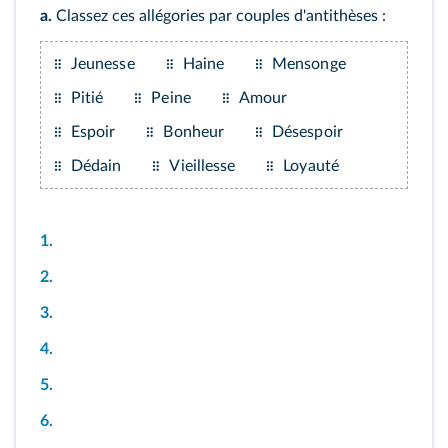
a.
Classez ces allégories par couples d'antithèses :
Jeunesse
Haine
Mensonge
Pitié
Peine
Amour
Espoir
Bonheur
Désespoir
Dédain
Vieillesse
Loyauté
1.
2.
3.
4.
5.
6.