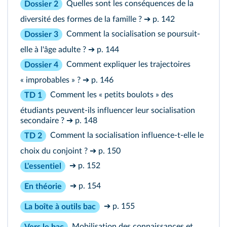
Quelles sont les conséquences de la
Dossier 2
diversité des formes de la famille ?
➔ p. 142
Comment la socialisation se poursuit-
Dossier 3
elle à l'âge adulte ?
➔ p. 144
Comment expliquer les trajectoires
Dossier 4
« improbables » ?
➔ p. 146
Comment les « petits boulots » des
TD 1
étudiants peuvent-ils influencer leur socialisation
secondaire ?
➔ p. 148
Comment la socialisation influence-t-elle le
TD 2
choix du conjoint ?
➔ p. 150
➔ p. 152
L'essentiel
➔ p. 154
En théorie
➔ p. 155
La boîte à outils bac
Mobilisation des connaissances et
Vers le bac