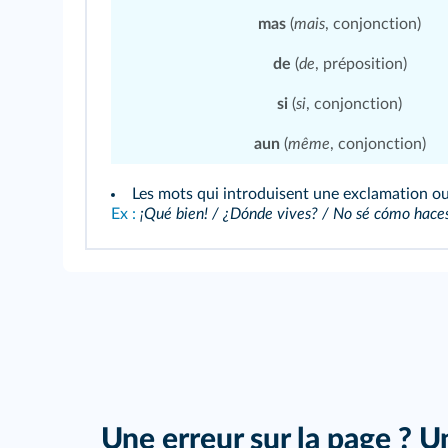
mas
(
mais
, conjonction)
de
(
de
, préposition)
si
(
si
, conjonction)
aun
(
même
, conjonction)
Les mots qui introduisent une exclamation ou 
Ex :
¡Qué bien! / ¿Dónde vives? / No sé cómo hace
Une erreur sur la page ? U