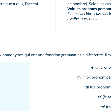
tre que
n
ou
s
, l'accent
de nombre). Selon les cas,
Voir les pronoms person
Ex :
la canción ➞ las canci
escribe ➞ escríbelo
.
x homonymes qui ont une fonction grammaticale différente. Il exis
él
(
il
, pron
mí
(
moi
, pronom pe
tu
́ (
tu
, pronom 
se
́ (
je sa
te
́ (
th