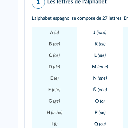
Les lettres de l'alphabet
1
L'alphabet espagnol se compose de 27 lettres. En
A
(a)
J
(jota)
B
(be)
K
(ca)
C
(ce)
L
(ele)
D
(de)
M
(eme)
E
(e)
N
(ene)
F
(efe)
Ñ
(eñe)
G
(ge)
O
(o)
H
(ache)
P
(pe)
I
(i)
Q
(cu)