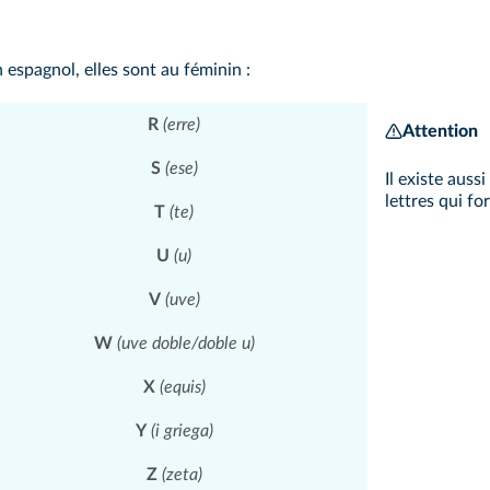
 espagnol, elles sont au féminin :
R
(erre)
Attention
S
(ese)
Il existe aus
lettres qui f
T
(te)
U
(u)
V
(uve)
W
(uve doble/doble u)
X
(equis)
Y
(i griega)
Z
(zeta)