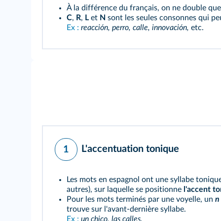
À la différence du français, on ne double q
C
,
R
,
L
et
N
sont les seules consonnes qui peu
Ex :
reacción, perro, calle, innovación,
etc.
L'accentuation tonique
1
Les mots en espagnol ont une syllabe tonique
autres), sur laquelle se positionne
l'accent t
Pour les mots terminés par une voyelle, un
n
trouve sur l'avant-dernière syllabe.
Ex :
un chico, las calles.