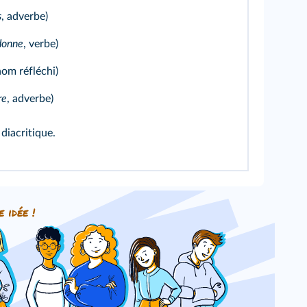
s
, adverbe)
donne
, verbe)
nom réfléchi)
re
, adverbe)
diacritique.
e idée !