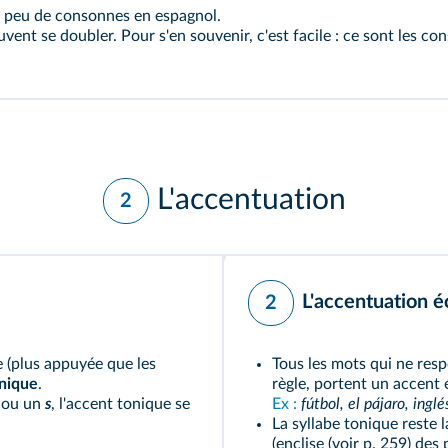
ue peu de consonnes en espagnol.
vent se doubler. Pour s'en souvenir, c'est facile : ce sont les 
L'accentuation
2
L'accentuation é
2
 (plus appuyée que les
Tous les mots qui ne resp
onique
.
règle, portent un accent é
ou un
s
, l'accent tonique se
Ex :
fútbol, el pájaro, inglé
La syllabe tonique reste
(enclise (voir p. 259) d