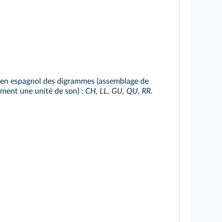
si en espagnol des digrammes (assemblage de
orment une unité de son) :
CH, LL, GU, QU, RR
.