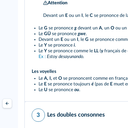
Attention
Devant un
E
ou un
I
, le
C
se prononce de l
Le
G
se prononce
g
devant un
A
, un
O
ou un
Le
GÜ
se prononce
gwe
.
Devant un
E
ou un
I
, le
G
se prononce comme 
Le
Y
se prononce
i
.
Le
Y
se prononce comme le
LL
(
y
français de 
Ex :
Estoy desayunando.
Les voyelles
Le
A, I,
et
O
se prononcent comme en françai
Le
E
se prononce toujours
é
(pas de
E
muet en
Le
U
se prononce
ou
.
Les doubles consonnes
3