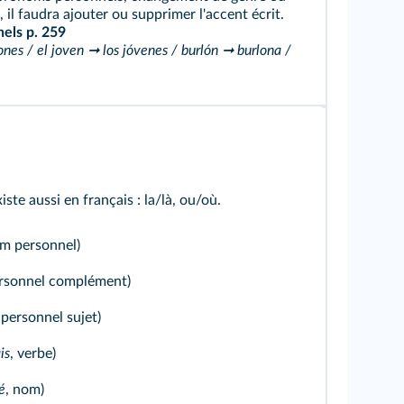
 il faudra ajouter ou supprimer l'accent écrit.
nels
p. 259
ones / el joven ➞ los jóvenes / burlón ➞ burlona /
te aussi en français : la/là, ou/où.
om personnel)
rsonnel complément)
personnel sujet)
is
, verbe)
é
, nom)