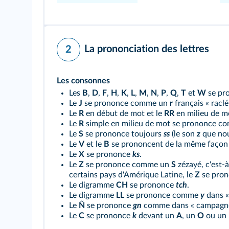
La prononciation des lettres
2
Les consonnes
Les
B
,
D
,
F
,
H
,
K
,
L
,
M
,
N
,
P
,
Q
,
T
et
W
se pr
Le
J
se prononce comme un
r
français « raclé
Le
R
en début de mot et le
RR
en milieu de mo
Le
R
simple en milieu de mot se prononce c
Le
S
se prononce toujours
ss
(le son
z
que nou
Le
V
et le
B
se prononcent de la même façon : 
Le
X
se prononce
ks
.
Le
Z
se prononce comme un
S
zézayé, c'est-à
certains pays d'Amérique Latine, le
Z
se pro
Le digramme
CH
se prononce
tch
.
Le digramme
LL
se prononce comme
y
dans «
Le
Ñ
se prononce
gn
comme dans « campagne
Le
C
se prononce
k
devant un
A
, un
O
ou un