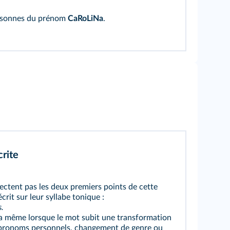
consonnes du prénom
CaRoLiNa
.
crite
ectent pas les deux premiers points de cette
crit sur leur syllabe tonique :
s.
 la même lorsque le mot subit une transformation
es pronoms personnels, changement de genre ou