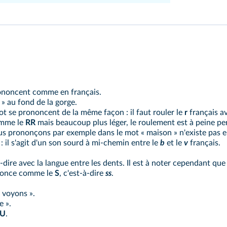
ononcent comme en français.
 » au fond de la gorge.
t se prononcent de la même façon : il faut rouler le
r
français av
omme le
RR
mais beaucoup plus léger, le roulement est à peine per
s prononçons par exemple dans le mot « maison » n'existe pas e
il s'agit d'un son sourd à mi-chemin entre le
b
et le
v
français.
-dire avec la langue entre les dents. Il est à noter cependant qu
nonce comme le
S
, c'est-à-dire
ss
.
 voyons ».
 ».
U
.