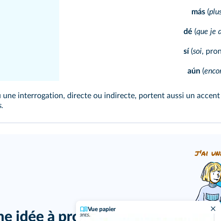
más
(
plu
dé
(
que je 
sí
(
soi
, pro
aún
(
enco
une interrogation, directe ou indirecte, portent aussi un accent 
s.
j'ai un
Vue papier
ne idée à proposer ?