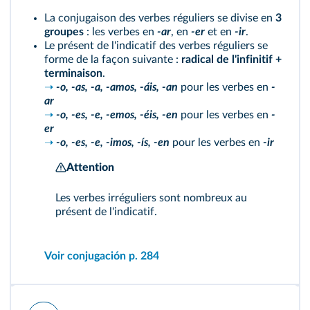
La conjugaison des verbes réguliers se divise en
3
groupes
: les verbes en
-ar
, en
-er
et en
-ir
.
Le présent de l'indicatif des verbes réguliers se
forme de la façon suivante :
radical de l'infinitif +
terminaison
.
➝
-o, -as, -a, -amos, -áis, -an
pour les verbes en
-
ar
➝
-o, -es, -e, -emos, -éis, -en
pour les verbes en
-
er
➝
-o, -es, -e, -imos, -ís, -en
pour les verbes en
-ir
Attention
Les verbes irréguliers sont nombreux au
présent de l'indicatif.
Voir conjugación p. 284