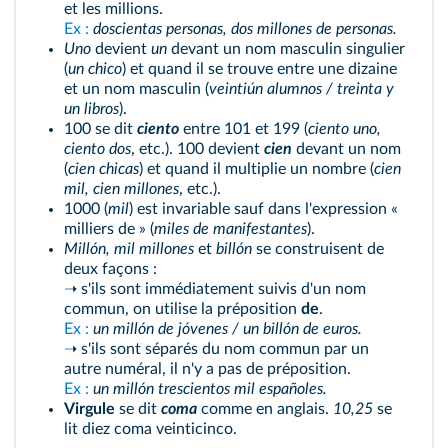
et les millions.
Ex :
doscientas personas, dos millones de personas.
Uno
devient
un
devant un nom masculin singulier
(
un chico
) et quand il se trouve entre une dizaine
et un nom masculin (
veintiún alumnos / treinta y
un libros
).
100 se dit
ciento
entre 101 et 199 (
ciento uno,
ciento dos
, etc.). 100 devient
cien
devant un nom
(
cien chicas
) et quand il multiplie un nombre (
cien
mil, cien millones
, etc.).
1000 (
mil
) est invariable sauf dans l'expression «
milliers de » (
miles de manifestantes
).
Millón, mil millones
et
billón
se construisent de
deux façons :
➝ s'ils sont immédiatement suivis d'un nom
commun, on utilise la préposition
de
.
Ex :
un millón de jóvenes / un billón de euros.
➝ s'ils sont séparés du nom commun par un
autre numéral, il n'y a pas de préposition.
Ex :
un millón trescientos mil españoles.
Virgule
se dit
coma
comme en anglais.
10,25
se
lit diez coma veinticinco.