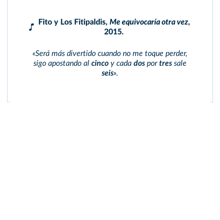
Fito y Los Fitipaldis,
Me equivocaría otra vez
,
2015.
«Será más divertido cuando no me toque perder,
sigo apostando al
cinco
y cada
dos
por
tres
sale
seis
».