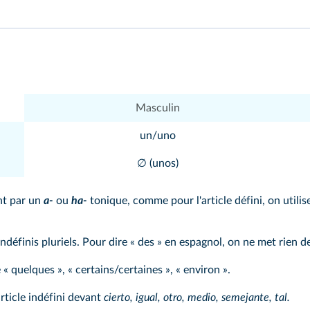
Masculin
un/uno
∅ (unos)
nt par un
a-
ou
ha-
tonique, comme pour l'article défini, on utilise
indéfinis pluriels. Pour dire « des » en espagnol, on ne met rien 
 « quelques », « certains/certaines », « environ ».
article indéfini devant
cierto, igual, otro, medio, semejante, tal.