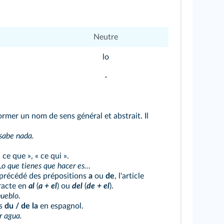
Neutre
lo
-
 former un nom de sens général et abstrait. Il
sabe nada.
 ce que », « ce qui ».
o que tienes que hacer es…
t précédé des prépositions
a
ou
de
, l'article
racte en
al
(
a + el
) ou
del
(
de + el
).
ueblo.
as
du / de la
en espagnol.
r agua.