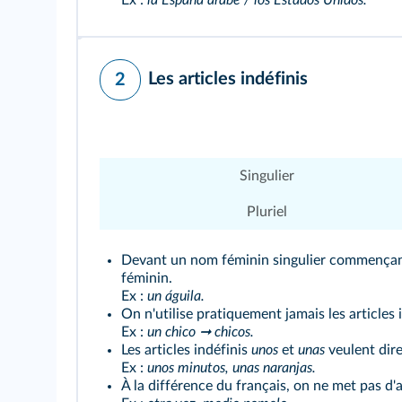
Ex :
la España árabe / los Estados Unidos.
Les articles indéfinis
2
Singulier
Pluriel
Devant un nom féminin singulier commença
féminin.
Ex :
un águila.
On n'utilise pratiquement jamais les articles 
Ex :
un chico ➞ chicos.
Les articles indéfinis
unos
et
unas
veulent dire
Ex :
unos minutos, unas naranjas.
À la différence du français, on ne met pas d'