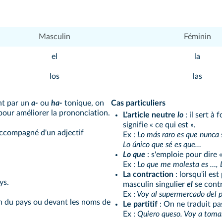
Masculin
Féminin
el
la
los
las
nt par un
a-
ou
ha-
tonique, on
Cas particuliers
 pour améliorer la prononciation.
L'article neutre
lo
: il sert à
signifie « ce qui est ».
 accompagné d'un adjectif
Ex :
Lo más raro es que nunca 
Lo único que sé es que…
Lo que
: s'emploie pour dire «
Ex :
Lo que me molesta es …, L
La contraction
: lorsqu'il es
ys.
masculin singulier
el
se cont
Ex :
Voy al supermercado del p
on du pays ou devant les noms de
Le partitif
: On ne traduit p
Ex :
Quiero queso. Voy a toma