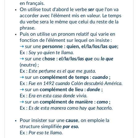
en français.
On utilise tout d'abord le verbe
ser
que l'on va
accorder avec l'élément mis en valeur. Le temps
du verbe sera le même que celui du reste de la
phrase.
Puis on utilise un pronom relatif qui varie en
fonction de l'élément sur lequel on insiste :
➝
sur une
personne : quien, el/la/los/las que;
Ex :
Soy yo quien te llama.
➝
sur une c
hose :
el/la/los/las que
ou
lo que
(neutre) ;
Ex :
Este perfume es el que me gusta.
➝
sur un
complément de temps :
cuando
;
Ex :
Fue en 1492 cuando Colón descubrió América.
➝
sur un
complément de lieu :
donde
;
Ex :
Era en esta casa donde vivía.
➝
sur un
complément de manière :
como
;
Ex :
Es de esta manera como hay que hacerlo.
Pour insister sur une
cause
, on emploie la
structure simplifiée
por eso.
Ex :
Por eso te llamo.