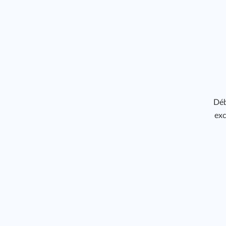
Déb
exc