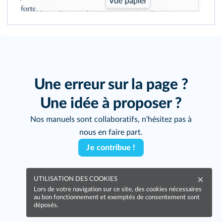
129
131
134
Une erreur sur la page ?
Une idée à proposer ?
Nos manuels sont collaboratifs, n'hésitez pas à
nous en faire part.
Je contribue !
UTILISATION DES COOKIES
Lors de votre navigation sur ce site, des cookies nécessaires
177
au bon fonctionnement et exemptés de consentement sont
déposés.