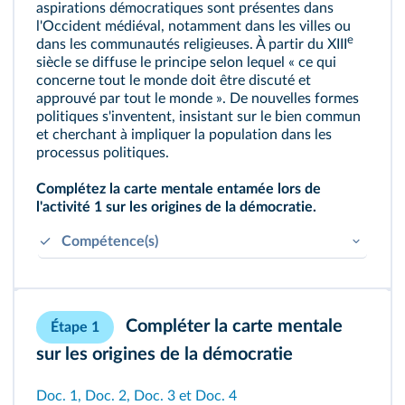
aspirations démocratiques sont présentes dans
l'Occident médiéval, notamment dans les villes ou
e
dans les communautés religieuses. À partir du XIII
siècle se diffuse le principe selon lequel « ce qui
concerne tout le monde doit être discuté et
approuvé par tout le monde ». De nouvelles formes
politiques s'inventent, insistant sur le bien commun
et cherchant à impliquer la population dans les
processus politiques.
Complétez la carte mentale entamée lors de
l'activité 1 sur les origines de la démocratie.
Compétence(s)
Rechercher, collecter, analyser et savoir publier
des textes ou des témoignages.
Repérer et apprécier les intentions des auteurs.
Compléter la carte mentale
Étape 1
sur les origines de la démocratie
Doc. 1
,
Doc. 2
,
Doc. 3
et
Doc. 4