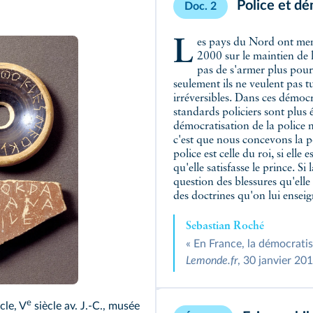
Police et dé
Doc. 2
Les pays du Nord ont mené une réflexion en profondeur à partir des années
2000 sur le maintien de l
pas de s'armer plus pour
seulement ils ne veulent pas tue
irréversibles. Dans ces démocr
standards policiers sont plus é
démocratisation de la police n
c'est que nous concevons la po
police est celle du roi, si elle
qu'elle satisfasse le prince. Si
question des blessures qu'elle l
des doctrines qu'on lui ensei
Sebastian Roché
« En France, la démocratis
Lemonde.fr
, 30 janvier 201
e
cle, V
siècle av. J.-C., musée