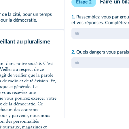
Faire un bil
Étape 2
.
 de la cité, pour un temps
1.
Rassemblez-vous par group
our la démocratie.
et vos réponses. Complétez v
illant au pluralisme
2.
Quels dangers vous parais
eiller au respect de ce
git de vérifier que la parole
e radio et de télévision. Et,
ique et générale. Le
e vous receviez une
 que vous pourrez exercer votre
x de la démocratie. Ce
 chacun des courants
 Pour y parvenir, nous nous
on des personnalités
s (journaux, magazines et