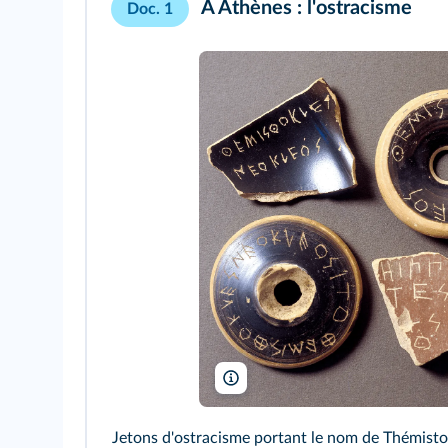
À Athènes : l'ostracisme
Doc. 1
Nimatallah/AKG
Jetons d'ostracisme portant le nom de Thémisto