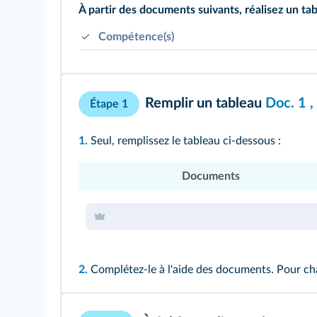
À partir des documents suivants, réalisez un ta
Compétence(s)
Comprendre le sens de la complexité des cho
Repérer et apprécier les intentions des auteur
Remplir un tableau
Doc. 1
,
Étape 1
1.
Seul, remplissez le tableau ci-dessous :
Documents
2.
Complétez-le à l'aide des documents. Pour ch