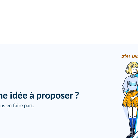
j'ai un
ne idée à proposer ?
us en faire part.