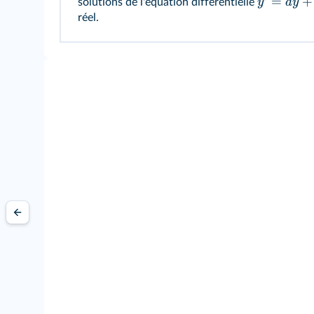
=
+
y
a
y
solutions de l'équation différentielle
réel.