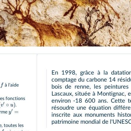
ages / Alamy
En 1998, grâce à la datatio
comptage du carbone 14 résidu
f
e
à l'aide
bois de renne, les peintures
Lascaux, située à Montignac, 
des fonctions
environ -18 600 ans. Cette t
′
(
∘
)
v
u
.
résoudre une équation différe
′
=
y
forme
inscrite aux monuments hist
patrimoine mondial de l'UNES
, toutes les