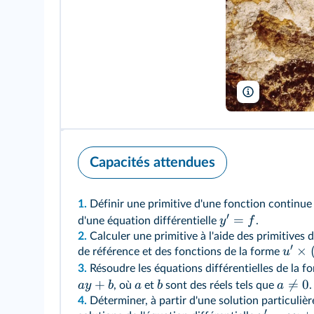
Glasshouse Im
Capacités attendues
1.
Définir une primitive d'une fonction continu
′
=
y
f
d'une équation différentielle
.
2.
Calculer une primitive à l'aide des primitives 
′
×
u
de référence et des fonctions de la forme
3.
Résoudre les équations différentielles de la 
+

=
0
a
y
b
a
b
a
, où
et
sont des réels tels que
.
4.
Déterminer, à partir d'une solution particulière
′