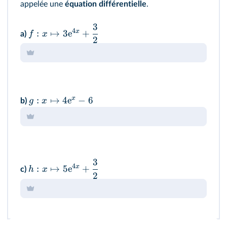
appelée une
équation différentielle
.
3
4
x
:
↦
3
e
+
f
x
a)
2
x
:
↦
4
e
−
6
g
x
b)
3
4
x
:
↦
5
e
+
h
x
c)
2