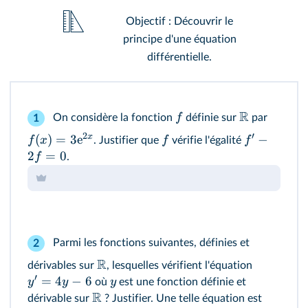
Objectif : Découvrir le
principe d'une équation
différentielle.
R
f
On considère la fonction
définie sur
par
1
2
′
x
(
)
=
3
e
−
f
x
f
f
. Justifier que
vérifie l'égalité
2
=
0
f
.
Parmi les fonctions suivantes, définies et
2
R
dérivables sur
, lesquelles vérifient l'équation
′
=
4
−
6
y
y
y
où
est une fonction définie et
R
dérivable sur
? Justifier. Une telle équation est