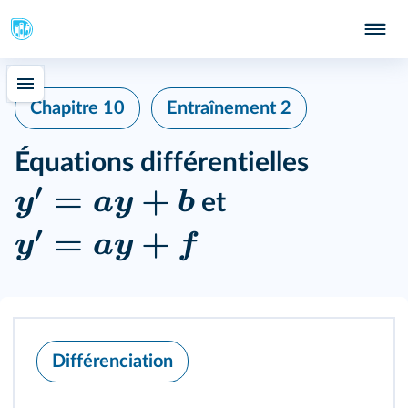
Chapitre 10
Entraînement 2
Équations différentielles
′
=
+
y
ay
b
et
′
=
+
y
ay
f
Différenciation