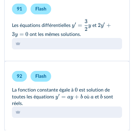
91
Flash
3
′
′
=
2
+
y
y
y
Les équations différentielles
et
2
3
=
0
y
ont les mêmes solutions.
92
Flash
0
La fonction constante égale à
est solution de
′
=
+
y
a
y
b
a
b
toutes les équations
où
et
sont
réels.