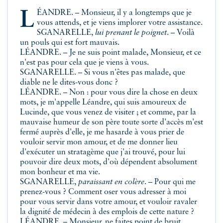
LÉANDRE. – Monsieur, il y a longtemps que je
vous attends, et je viens implorer votre assistance.
SGANARELLE,
lui prenant le poignet
. – Voilà
un pouls qui est fort mauvais.
LÉANDRE. – Je ne suis point malade, Monsieur, et ce
n'est pas pour cela que je viens à vous.
SGANARELLE. – Si vous n'êtes pas malade, que
diable ne le dites-vous donc ?
LÉANDRE. – Non : pour vous dire la chose en deux
mots, je m'appelle Léandre, qui suis amoureux de
Lucinde, que vous venez de visiter ; et comme, par la
mauvaise humeur de son père toute sorte d'accès m'est
fermé auprès d'elle, je me hasarde à vous prier de
vouloir servir mon amour, et de me donner lieu
d'exécuter un stratagème que j'ai trouvé, pour lui
pouvoir dire deux mots, d'où dépendent absolument
mon bonheur et ma vie.
SGANARELLE,
paraissant en colère
. – Pour qui me
prenez-vous ? Comment oser vous adresser à moi
pour vous servir dans votre amour, et vouloir ravaler
la dignité de médecin à des emplois de cette nature ?
LÉANDRE. – Monsieur, ne faites point de bruit.