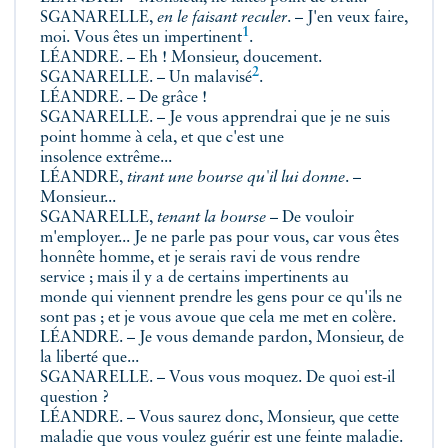
SGANARELLE,
en le faisant reculer
. – J'en veux faire,
1
moi. Vous êtes un
impertinent
.
LÉANDRE. – Eh ! Monsieur, doucement.
2
SGANARELLE. – Un
malavisé
.
LÉANDRE. – De grâce !
SGANARELLE. – Je vous apprendrai que je ne suis
point homme à cela, et que c'est une
insolence extrême...
LÉANDRE,
tirant une bourse qu'il lui donne
. –
Monsieur...
SGANARELLE,
tenant la bourse
– De vouloir
m'employer... Je ne parle pas pour vous, car vous êtes
honnête homme, et je serais ravi de vous rendre
service ; mais il y a de certains impertinents au
monde qui viennent prendre les gens pour ce qu'ils ne
sont pas ; et je vous avoue que cela me met en colère.
LÉANDRE. – Je vous demande pardon, Monsieur, de
la liberté que...
SGANARELLE. – Vous vous moquez. De quoi est-il
question ?
LÉANDRE. – Vous saurez donc, Monsieur, que cette
maladie que vous voulez guérir est une feinte maladie.