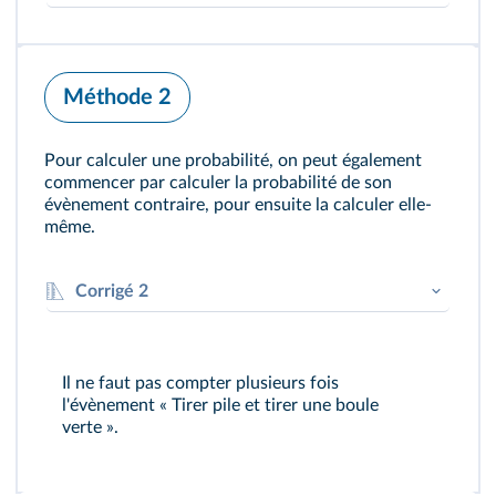
On peut tracer lʼarbre suivant.
Méthode 2
Pour calculer une probabilité, on peut également
commencer par calculer la probabilité de son
évènement contraire, pour ensuite la calculer elle-
même.
Corrigé 2
Le contraire de lʼévènement A « Ne tirer ni
un pile ni une boule verte » est
Il ne faut pas compter plusieurs fois
lʼévènement : « Tirer une boule verte ou
l'évènement « Tirer pile et tirer une boule
avoir un pile (ou avoir pile et une boule
verte ».
verte) ». Le nombre dʼissues de cet
La situation est symétrique : on
évènement est 8 sur un total de 12 issues.
pourrait échanger les deux côtés de la pièce
8
2
ou les deux boules. On est donc dans une
P(
A
)
=
=
Donc
.