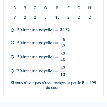
A
B
C
D
E
F
G
H
I
9
2
2
3
15
2
2
2
8
P
(
tirer une voyelle
)
=
32
%
45
P
(
tirer une voyelle
)
=
32
32
P
(
tirer une voyelle
)
=
45
32
P
(
tirer une voyelle
)
=
13
Si vous n'avez pas réussi, revoyez la partie
B
p. 195
du cours.