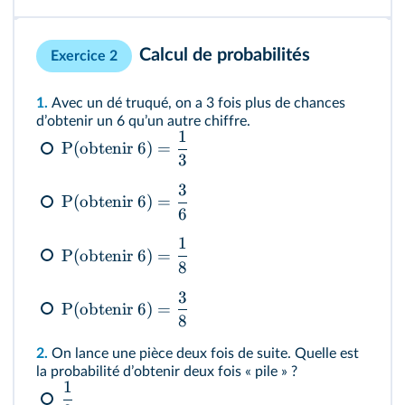
Calcul de probabilités
Exercice 2
1.
Avec un dé truqué, on a 3 fois plus de chances
dʼobtenir un 6 quʼun autre chiffre.
1
P
(
obtenir 6
)
=
3
3
P
(
obtenir 6
)
=
6
1
P
(
obtenir 6
)
=
8
3
P
(
obtenir 6
)
=
8
2.
On lance une pièce deux fois de suite. Quelle est
la probabilité dʼobtenir deux fois « pile » ?
1