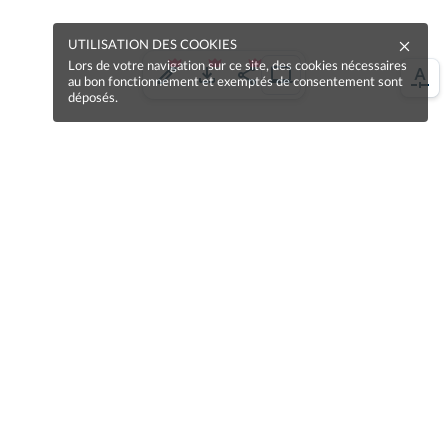
UTILISATION DES COOKIES
Lors de votre navigation sur ce site, des cookies nécessaires
au bon fonctionnement et exemptés de consentement sont
déposés.
Une erreur sur la page ?
Une idée à proposer ?
Nos manuels sont collaboratifs, n'hésitez pas à