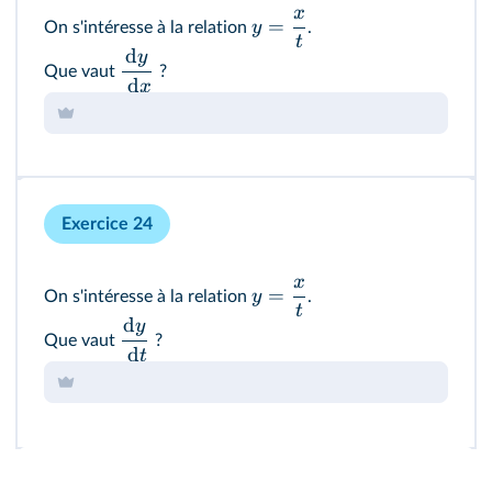
x
=
y
On s'intéresse à la relation
.
t
d
y
Que vaut
?
d
x
Exercice 24
x
=
y
On s'intéresse à la relation
.
t
d
y
Que vaut
?
d
t