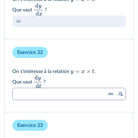
d
y
Que vaut
?
d
x
Exercice 22
=
×
y
x
t
On s'intéresse à la relation
.
d
y
Que vaut
?
d
t
Exercice 23