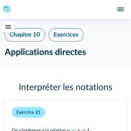
Chapitre 10
Exercices
Applications directes
Interpréter les notations
Exercice 21
=
×
y
x
t
On s'intéresse à la relation
.