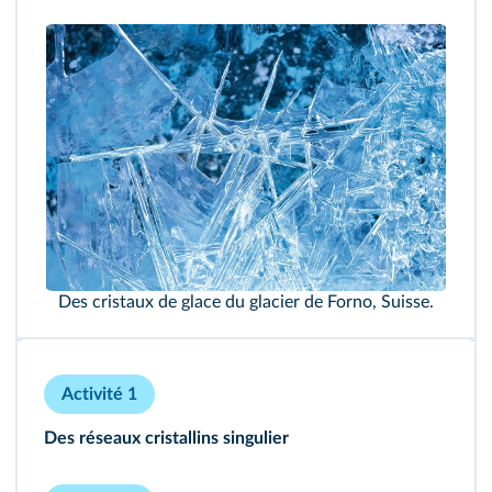
134
177
Des cristaux de glace du glacier de Forno, Suisse.
179
Activité 1
181
Des réseaux cristallins singulier