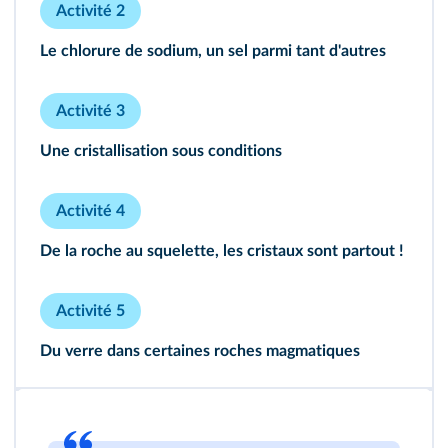
Activité 2
184
Le chlorure de sodium, un sel parmi tant d'autres
Activité 3
Une cristallisation sous conditions
Activité 4
De la roche au squelette, les cristaux sont partout !
Activité 5
243
Du verre dans certaines roches magmatiques
244
246