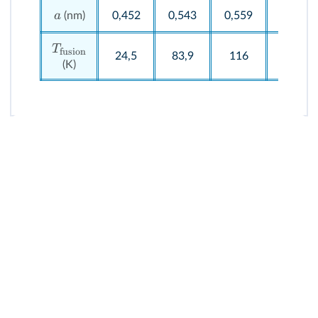
a
(nm)
0,452
0,543
0,559
0,618
T
fusion
24,5
83,9
116
161
(K)