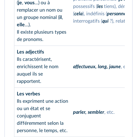
(
je
,
vous
...) ou à
possessifs (
les
tiens), démonst
remplacer un nom ou
(
cela
), indéfinis (
personne
),
un groupe nominal (
il
,
interrogatifs (
qui
?), relatifs (
q
elle
...).
Il existe plusieurs types
de pronoms.
Les adjectifs
Ils caractérisent,
enrichissent le nom
affectueux, long, jaune
, etc.
auquel ils se
rapportent.
Les verbes
Ils expriment une action
ou un état et se
parler, sembler
, etc.
conjuguent
différemment selon la
personne, le temps, etc.