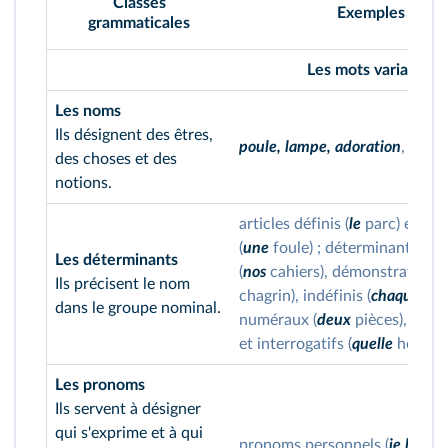
Classes
Exemples
grammaticales
Les mots variables
Les noms
Ils désignent des êtres,
poule, lampe, adoration
, etc.
des choses et des
notions.
articles définis (
le
parc) et ind
(
une
foule) ; déterminants pos
Les déterminants
(
nos
cahiers), démonstratifs (
c
Ils précisent le nom
chagrin), indéfinis (
chaque
mat
dans le groupe nominal.
numéraux (
deux
pièces), excl
et interrogatifs (
quelle
heure ?
Les pronoms
Ils servent à désigner
qui s'exprime et à qui
pronoms personnels (
je leur
pa