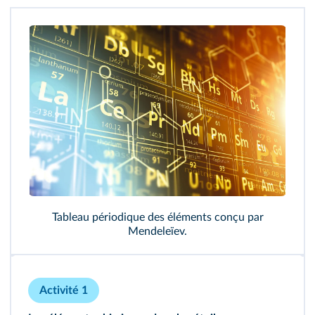
177
179
181
Tableau périodique des éléments conçu par
Mendeleïev.
184
Activité 1