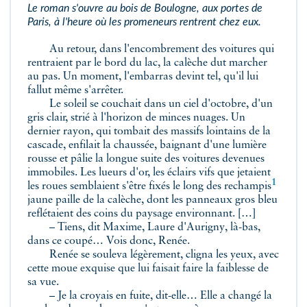
Le roman s'ouvre au bois de Boulogne, aux portes de
Paris, à l'heure où les promeneurs rentrent chez eux.
Au retour, dans l'encombrement des voitures qui
rentraient par le bord du lac, la calèche dut marcher
au pas. Un moment, l'embarras devint tel, qu'il lui
fallut même s'arrêter.
Le soleil se couchait dans un ciel d'octobre, d'un
gris clair, strié à l'horizon de minces nuages. Un
dernier rayon, qui tombait des massifs lointains de la
cascade, enfilait la chaussée, baignant d'une lumière
rousse et pâlie la longue suite des voitures devenues
immobiles. Les lueurs d'or, les éclairs vifs que jetaient
1
les roues semblaient s'être fixés le long des
rechampis
jaune paille de la calèche, dont les panneaux gros bleu
reflétaient des coins du paysage environnant. […]
– Tiens, dit Maxime, Laure d'Aurigny, là-bas,
dans ce coupé… Vois donc, Renée.
Renée se souleva légèrement, cligna les yeux, avec
cette moue exquise que lui faisait faire la faiblesse de
sa vue.
– Je la croyais en fuite, dit-elle… Elle a changé la