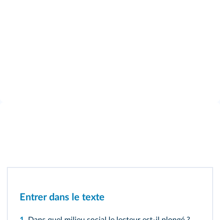
Entrer dans le texte
1.
Dans quel milieu social le lecteur est-il plongé ?