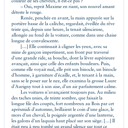
couleur de ses cheveux, n'est-ce pas ?
– Oui, reprit Maxime en riant, son nouvel amant
déteste le rouge.
Renée, penchée en avant, la main appuyée sur la
portière basse de la calèche, regardait, éveillée du rêve
triste qui, depuis une heure, la tenait silencieuse,
allongée au fond de la voiture, comme dans une chaise
longue de convalescente.
[…] Elle continuait à cligner les yeux, avec sa
mine de garçon impertinent, son front pur traversé
d'une grande ride, sa bouche, dont la lèvre supérieure
avançait, ainsi que celle des enfants boudeurs. Puis,
comme elle voyait mal, elle prit son binocle, un binocle
d'homme, à garniture d'écaille, et, le tenant à la main,
sans se le poser sur le nez, elle examina la grosse Laure
d'Aurigny tout à son aise, d'un air parfaitement calme.
Les voitures n'avançaient toujours pas. Au milieu
des taches unies, de teinte sombre, que faisait la
longue file des coupés, fort nombreux au Bois par cet
aprèsmidi d'automne, brillaient le coin d'une glace, le
mors d'un cheval, la poignée argentée d'une lanterne,
les galons d'un laquais haut placé sur son siège. […] Il
était peu à peu tombé un grand silence sur tout ce