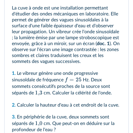
RAI/ANA :
Utiliser des mesures pour répondre
La cuve à onde est une installation permettant
à une problématique
d'étudier des ondes mécaniques en laboratoire. Elle
permet de générer des vagues sinusoïdales à la
surface d'une faible épaisseur d'eau et d'observer
leur propagation. Un vibreur crée l'onde sinusoïdale
; la lumière émise par une lampe stroboscopique est
envoyée, grâce à un miroir, sur un écran (
doc. 1
). On
observe sur l'écran une image contrastée : les zones
sombres et claires traduisent les creux et les
sommets des vagues successives.
1.
Le vibreur génère une onde progressive
=
25
f
sinusoïdale de fréquence
Hz. Deux
sommets consécutifs proches de la source sont
1
,
3
séparés de
cm. Calculer la célérité de l'onde.
2.
Calculer la hauteur d'eau à cet endroit de la cuve.
3.
En périphérie de la cuve, deux sommets sont
1
,
0
séparés de
cm. Que peut-on en déduire sur la
profondeur de l'eau ?