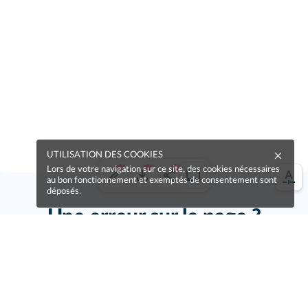
UTILISATION DES COOKIES
Lors de votre navigation sur ce site, des cookies nécessaires
au bon fonctionnement et exemptés de consentement sont
déposés.
Une erreur sur la page ?
Une idée à proposer ?
Nos manuels sont collaboratifs, n'hésitez pas à
nous en faire part.
Je contribue !