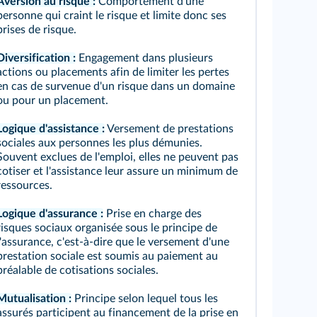
Aversion au risque :
Comportement d'une
personne qui craint le risque et limite donc ses
prises de risque.
Diversification :
Engagement dans plusieurs
actions ou placements afin de limiter les pertes
en cas de survenue d'un risque dans un domaine
ou pour un placement.
Logique d'assistance :
Versement de prestations
sociales aux personnes les plus démunies.
Souvent exclues de l'emploi, elles ne peuvent pas
cotiser et l'assistance leur assure un minimum de
ressources.
Logique d'assurance :
Prise en charge des
risques sociaux organisée sous le principe de
l'assurance, c'est-à-dire que le versement d'une
prestation sociale est soumis au paiement au
préalable de cotisations sociales.
Mutualisation :
Principe selon lequel tous les
assurés participent au financement de la prise en