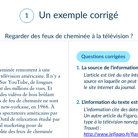
Un exemple corrigé
1
Regarder des feux de cheminée à la télévision ?
Questions corrigées
1.
La source de l'information 
L'article est tiré du site I
télévision américaine. Il n'y a
source en laquelle on peut
. Sur YouTube, de longues
le site Internet du journal.
t des millions de vues. Et
des vidéos de bois brûlant
os de feu de cheminée ne sont
2.
L'information du texte est
on new‑yorkaise, en 1966. À
L'information cite des date
s spectateurs américains par
Un autre article du
Figaro
 Outil de relaxation étudié par
type à la télévision norvé
il marketing pour de
Trouvé) :
lite des feux de cheminée
http://www.lefigaro.fr/f