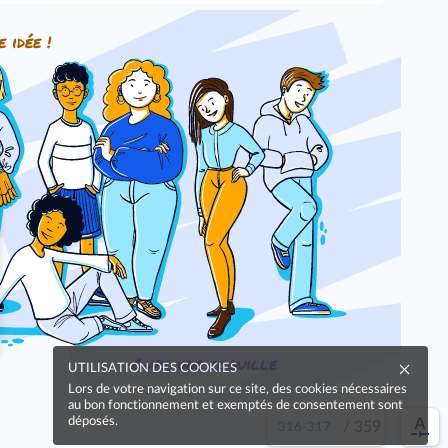
e idée !
Oups, une coquille
UTILISATION DES COOKIES
Lors de votre navigation sur ce site, des cookies nécessaires
au bon fonctionnement et exemptés de consentement sont
déposés.
/
359