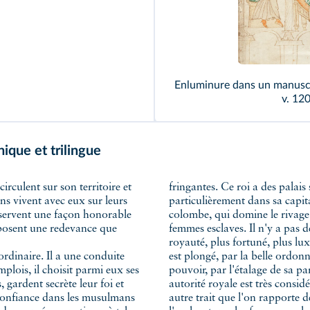
Enluminure dans un manusc
v. 120
ique et trilingue
fringantes. Ce roi a des palais
s vivent avec eux sur leurs
particulièrement dans sa capit
observent une façon honorable
colombe, qui domine le rivage 
 imposent une redevance que
femmes esclaves. Il n'y a pas d
royauté, plus fortuné, plus lux
ordinaire. Il a une conduite
ar les solides assises de son
mplois, il choisit parmi eux ses
mble aux rois musulmans. Son
 gardent secrète leur foi et
cins, des astrologues […]. Un
ne confiance dans les musulmans
dinaire, c'est qu'il lit et écrit