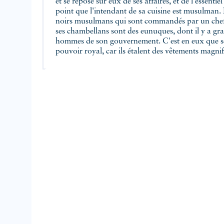
et se repose sur eux de ses affaires, et de l'essentie
l'arabe et que les femmes esclaves et les favorites 
point que l'intendant de sa cuisine est musulman. 
noirs musulmans qui sont commandés par un chef, 
ses chambellans sont des eunuques, dont il y a gr
hommes de son gouvernement. C'est en eux que se
pouvoir royal, car ils étalent des vêtements magni