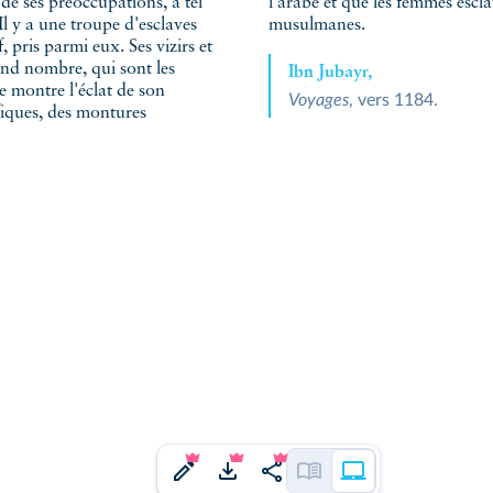
l de ses préoccupations, à tel
de son palais sont toutes des
Il y a une troupe d'esclaves
musulmanes.
pris parmi eux. Ses vizirs et
and nombre, qui sont les
Ibn Jubayr,
 montre l'éclat de son
Voyages
, vers 1184.
fiques, des montures