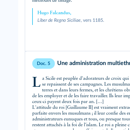
méthodes de tissage.
Hugo Falcandus,
Liber de Regno Siciliae
, vers 1185.
Une administration multiethn
Doc. 5
La Sicile est peuplée d'adorateurs de croix qui circulent sur son territoire et
se repaissent de ses campagnes. Les musulman
terres et dans leurs fermes, et les chrétiens 
de les employer et de les faire travailler. Ils leur
ceux-ci payent deux fois par an. […]
L'attitude du roi [Guillaume II] est vraiment extra
est plongé, par la belle ordonnance de ses décrets, p
parfaite envers les musulmans ; il leur confie des e
pouvoir, par l'étalage de sa parure, il resse
administrateurs eunuques et tous, ou presque tous,
autorité royale est très considérable. Il a des méde
restent attachés à la foi de l'islam. Le roi a plei
autre trait que l'on rapporte de lui et qui est extraor