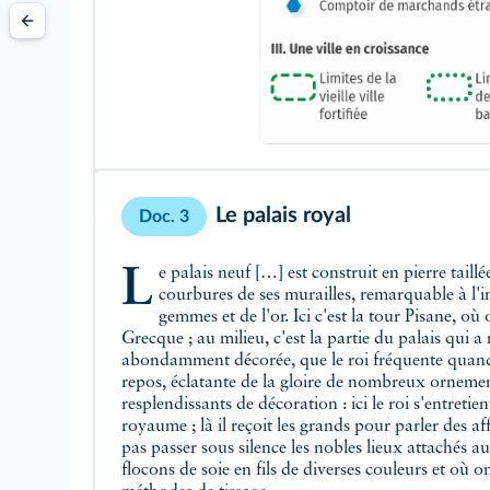
Le palais royal
Doc. 3
Le palais neuf […] est construit en pierre taillée, entouré à l'extérieur par les
courbures de ses murailles, remarquable à l'in
gemmes et de l'or. Ici c'est la tour Pisane, où 
Grecque ; au milieu, c'est la partie du palais qui a
abondamment décorée, que le roi fréquente quand i
repos, éclatante de la gloire de nombreux ornements
resplendissants de décoration : ici le roi s'entretie
royaume ; là il reçoit les grands pour parler des aff
pas passer sous silence les nobles lieux attachés au
flocons de soie en fils de diverses couleurs et où o