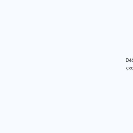
Déb
exc