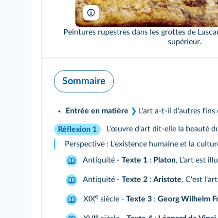
Glasshouse Images/JT Vintage/AKG
Peintures rupestres dans les grottes de Lasca
supérieur.
Sommaire
Entrée en matière
❯
L'art a‑t‑il d'autres fin
L'œuvre d'art dit‑elle la beauté 
Réflexion 1
Perspective : L'existence humaine et la cultur
Antiquité -
Texte 1
:
Platon
, L'art est ill
Antiquité -
Texte 2
:
Aristote
, C'est l'a
e
XIX
siècle -
Texte 3
:
Georg Wilhelm Fr
e