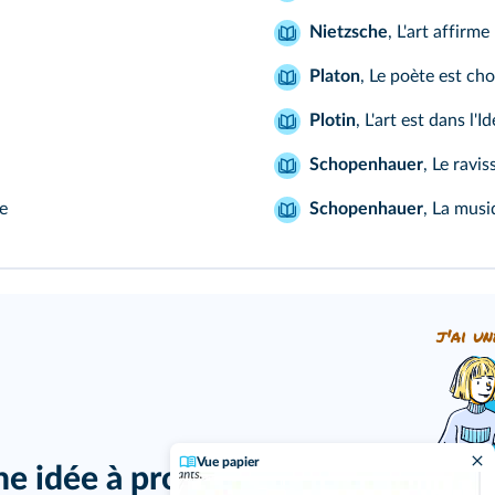
Nietzsche
,
L'art affirme
Platon
,
Le poète est cho
Plotin
,
L'art est dans l'I
Schopenhauer
,
Le ravi
ée
Schopenhauer
,
La musiq
j'ai un
Vue papier
ne idée à proposer ?