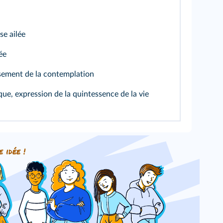
se ailée
dée
ssement de la contemplation
ue, expression de la quintessence de la vie
e idée !