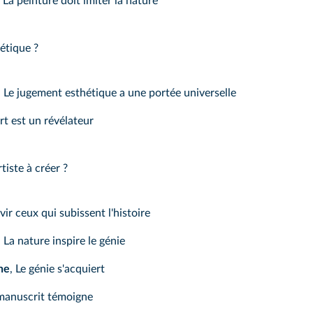
, La peinture doit imiter la nature
étique ?
, Le jugement esthétique a une portée universelle
'art est un révélateur
tiste à créer ?
rvir ceux qui subissent l'histoire
, La nature inspire le génie
he
, Le génie s'acquiert
 manuscrit témoigne