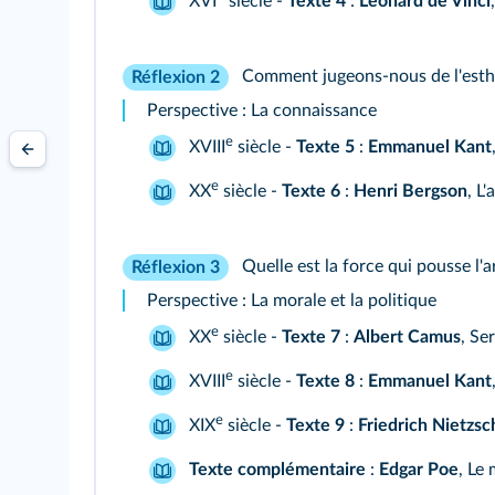
XVI
siècle -
Texte 4
:
Léonard de Vinci
Comment jugeons‑nous de l'esth
Réflexion 2
Perspective : La connaissance
e
XVIII
siècle -
Texte 5
:
Emmanuel Kant
e
XX
siècle -
Texte 6
:
Henri Bergson
, L
Quelle est la force qui pousse l'ar
Réflexion 3
Perspective : La morale et la politique
e
XX
siècle -
Texte 7
:
Albert Camus
, Se
e
XVIII
siècle -
Texte 8
:
Emmanuel Kant
e
XIX
siècle -
Texte 9
:
Friedrich Nietzsc
Texte complémentaire
:
Edgar Poe
, Le