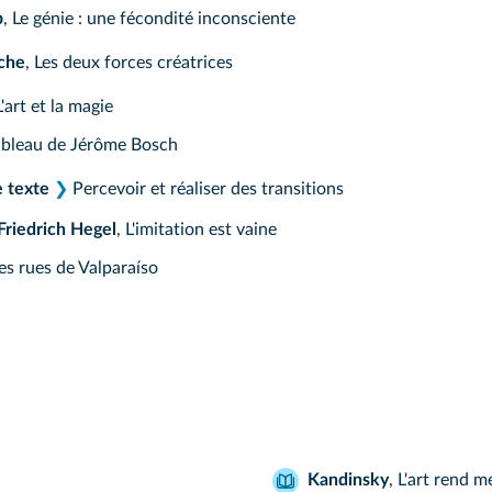
p
, Le génie : une fécondité inconsciente
sche
, Les deux forces créatrices
L'art et la magie
tableau de Jérôme Bosch
e texte
❯
Percevoir et réaliser des transitions
riedrich Hegel
, L'imitation est vaine
des rues de Valparaíso
Kandinsky
,
L'art rend me