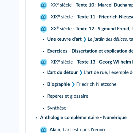
e
XX
siècle -
Texte 10
:
Marcel Ducham
e
XIX
siècle -
Texte 11
:
Friedrich Nietz
e
XX
siècle -
Texte 12
:
Sigmund Freud
, 
Une œuvre d'art
❯
Le jardin des délices
, 
Exercices - Dissertation et explication d
e
XIX
siècle -
Texte 13
:
Georg Wilhelm F
L'art du détour
❯
L'art de rue, l'exemple 
Biographie
❯
Friedrich Nietzsche
Repères et glossaire
Synthèse
Anthologie complémentaire - Numérique
Alain
,
L'art est dans l'œuvre