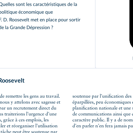
Quelles sont les caractéristiques de la
politique économique que
F. D. Roosevelt met en place pour sortir
de la Grande Dépression ?
 Roosevelt
nous y attelons avec sagesse et
lle peut être soutenue par une
par un recrutement direct du
utes les formes de transports et
 traiterions l'urgence d'une
s qui ont définitivement un
 grâce à ces emplois, les
soutenir, mais se contenter
r et réorganiser l'utilisation
d'en parler n'en fera jamais pa
a tâche peut être soutenue par