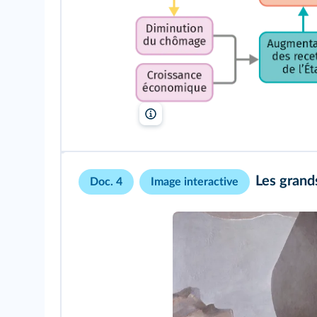
Lelivrescolaire.fr
Les grand
Doc. 4
Image interactive