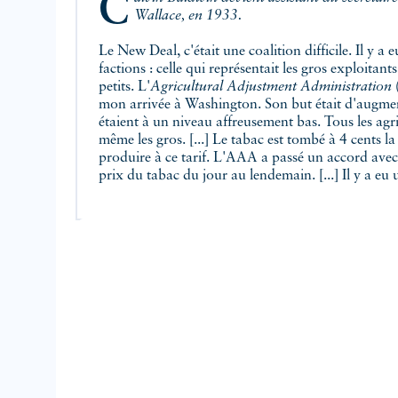
Calvin Baldwin devient assistant du secrétaire à l'Agriculture, Henry
Wallace, en 1933.
Le New Deal, c'était une coalition difficile. Il y a e
factions : celle qui représentait les gros exploitants
petits. L'
Agricultural Adjustment Administration
(
mon arrivée à Washington. Son but était d'augment
étaient à un niveau affreusement bas. Tous les agric
même les gros. [...] Le tabac est tombé à 4 cents l
produire à ce tarif. L'AAA a passé un accord avec 
prix du tabac du jour au lendemain. [...] Il y a eu 