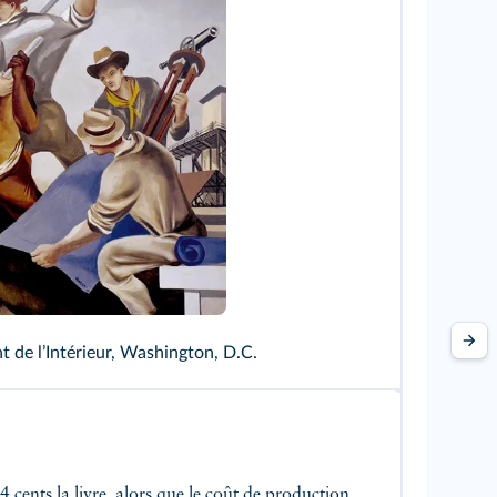
t de lʼIntérieur, Washington, D.C.
 cents la livre, alors que le coût de production