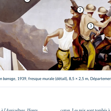
2
3
un barrage
, 1939, fresque murale (détail), 8,5 × 2,5 m, Départemen
coton. Les prix sont tombés à 4