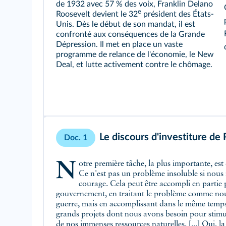
de 1932 avec 57 % des voix, Franklin Delano
e
Roosevelt devient le 32
président des États-
Unis. Dès le début de son mandat, il est
confronté aux conséquences de la Grande
Dépression. Il met en place un vaste
programme de relance de l'économie, le New
Deal, et lutte activement contre le chômage.
Le discours d'investiture de
Doc. 1
Notre première tâche, la plus importante, est de remettre les gens au travail.
soutenue par l'unification des activités de secours qui aujourd'hui sont souvent
Ce n'est pas un problème insoluble si nous 
éparpillées, peu économiques et inégales. E
courage. Cela peut être accompli en partie 
planification nationale et une supervision de to
gouvernement, en traitant le problème comme nous
de communications ainsi que d'autres équipement
guerre, mais en accomplissant dans le même temps,
caractère public. Il y a de nombreuses manières de la 
grands projets dont nous avons besoin pour stimule
de nos immenses ressources naturelles. [...] Oui, l