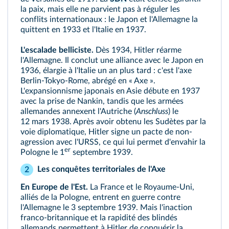
la paix, mais elle ne parvient pas à réguler les
conflits internationaux : le Japon et l'Allemagne la
quittent en 1933 et l'Italie en 1937.
L'escalade belliciste.
Dès 1934, Hitler réarme
l'Allemagne. Il conclut une alliance avec le Japon en
1936, élargie à l'Italie un an plus tard : c'est l'axe
Berlin-Tokyo-Rome, abrégé en « Axe ».
L'expansionnisme japonais en Asie débute en 1937
avec la prise de Nankin, tandis que les armées
allemandes annexent l'Autriche (
Anschluss
) le
12 mars 1938. Après avoir obtenu les Sudètes par la
voie diplomatique, Hitler signe un pacte de non-
agression avec l'URSS, ce qui lui permet d'envahir la
er
Pologne le 1
septembre 1939.
Les conquêtes territoriales de l'Axe
2
En Europe de l'Est.
La France et le Royaume-Uni,
alliés de la Pologne, entrent en guerre contre
l'Allemagne le 3 septembre 1939. Mais l'inaction
franco-britannique et la rapidité des blindés
allemands permettent à Hitler de conquérir la