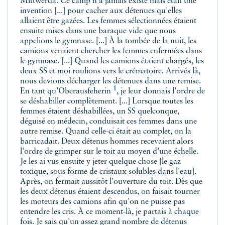
Mittwerda. Ce camp n'a jamais existé mais était une
invention [...] pour cacher aux détenues qu'elles
allaient être gazées. Les femmes sélectionnées étaient
ensuite mises dans une baraque vide que nous
appelions le gymnase. [...] À la tombée de la nuit, les
camions venaient chercher les femmes enfermées dans
le gymnase. [...] Quand les camions étaient chargés, les
deux SS et moi roulions vers le crématoire. Arrivés là,
nous devions décharger les détenues dans une remise.
1
En tant qu'
Oberausfeherin
, je leur donnais l'ordre de
se déshabiller complètement. [...] Lorsque toutes les
femmes étaient déshabillées, un SS quelconque,
déguisé en médecin, conduisait ces femmes dans une
autre remise. Quand celle-ci était au complet, on la
barricadait. Deux détenus hommes recevaient alors
l'ordre de grimper sur le toit au moyen d'une échelle.
Je les ai vus ensuite y jeter quelque chose [le gaz
toxique, sous forme de cristaux solubles dans l'eau].
Après, on fermait aussitôt l'ouverture du toit. Dès que
les deux détenus étaient descendus, on faisait tourner
les moteurs des camions afin qu'on ne puisse pas
entendre les cris. À ce moment-là, je partais à chaque
fois. Je sais qu'un assez grand nombre de détenus