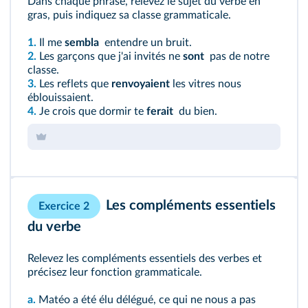
Dans chaque phrase, relevez le sujet du verbe en
gras, puis indiquez sa classe grammaticale.
1.
Il me
sembla
entendre un bruit.
2.
Les garçons que j'ai invités ne
sont
pas de notre
classe.
3.
Les reflets que
renvoyaient
les vitres nous
éblouissaient.
4.
Je crois que dormir te
ferait
du bien.
Les compléments essentiels
Exercice 2
du verbe
Relevez les compléments essentiels des verbes et
précisez leur fonction grammaticale.
a.
Matéo a été élu délégué, ce qui ne nous a pas