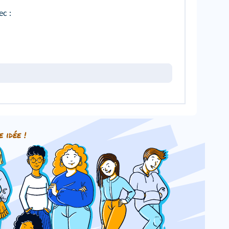
ec :
e idée !