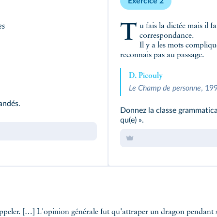
Exercice 2
Tu fais la dictée mais il faudra qu'on reparle de ton carnet de
es
correspondance.
Il y a les mots compliqu
reconnais pas au passage.
D. Picouly
Le Champ de personne
, 19
andés.
Donnez la classe grammatica
qu(e) ».
appeler. […] L'opinion générale fut qu'attraper un dragon pendant so