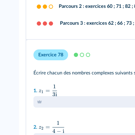
Parcours 2 :
exercices
60
;
71
;
82
;
Parcours 3 :
exercices
62
;
66
;
73
Exercice 78
Écrire chacun des nombres complexes suivants 
1
=
z
1.
1
3
i
1
=
z
2.
2
4
−
i