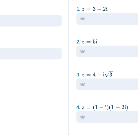
=
3
−
2
i
z
1.
=
5
i
z
2.
=
4
−
i
3
z
3.
=
(
1
−
i
)
(
1
+
2
i
)
z
4.