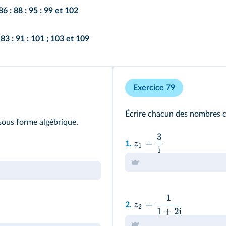
86
;
88
;
95
;
99
et
102
;
83
;
91
;
101
;
103
et
109
Exercice 79
Écrire chacun des nombres c
sous forme algébrique.
3
=
z
1.
1
i
1
=
z
2.
2
1
+
2
i