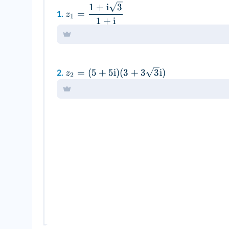
1
+
i
3
=
z
1.
1
1
+
i
=
(
5
+
5
i
)
(
3
+
3
3
i
)
z
2.
2