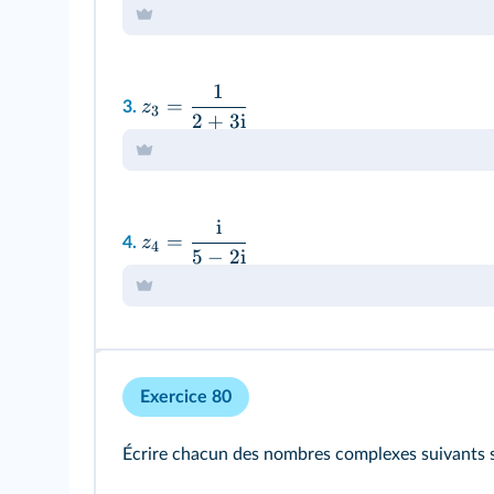
1
=
z
3.
3
2
+
3
i
i
=
z
4.
4
5
−
2
i
Exercice 80
Écrire chacun des nombres complexes suivants 