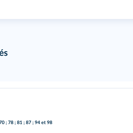
és
70
;
78
;
81
;
87
;
94
et
98