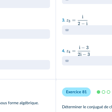
i
=
z
3.
3
2
−
i
i
−
3
=
z
4.
4
2
i
−
3
Exercice 81
sous forme algébrique.
Déterminer le conjugué de 